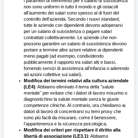
i parametri di riferimento per il salario di sussistenza
non sono uniformi in tutto il mondo e gli ostacoli
all'aumento dei salari sono spesso al di fuori del
controllo dell'azienda. Secondo i nuovi standard,
tutte le aziende con dipendenti devono adoperarsi
per un salario di sussistenza o pagare salari
contrattati collettivamente. Le aziende che non
possono garantire un salario di sussistenza devono
portare a termine altre azioni relative ai dipendenti
meno pagati (ad esempio, condividendo
pubblicamente il rapporto tra salari alti e bassi,
fornendo servizi di assistenza all'infanzia o aderendo
ad azioni collettive sui salari).
Modifica dei termini relativi alla cultura aziendale
(LE4)
: Abbiamo eliminato il tema della "salute
mentale" per evitare che i datori di lavoro misurino o
diagnostichino la salute mentale senza le giuste
competenze cliniche. Al contrario, ora chiediamo ai
datori di lavoro di concentrarsi su temi proxy che
sono più facili da misurare, come il benessere,
l'appartenenza e la sicurezza psicologica.
Modifica dei criteri per rispettare il diritto alla
libertà di associazione (LE3.1)
: Abbiamo