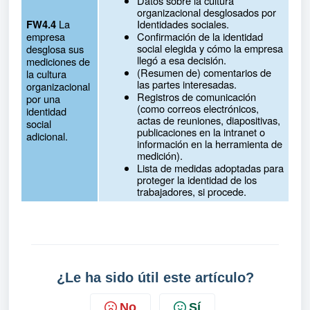
Datos sobre la cultura
organizacional desglosados por
La
Identidades sociales.
FW4.4
empresa
Confirmación de la identidad
social elegida y cómo la empresa
desglosa sus
llegó a esa decisión.
mediciones de
(Resumen de) comentarios de
la cultura
las partes interesadas.
organizacional
Registros de comunicación
por una
(como correos electrónicos,
identidad
actas de reuniones, diapositivas,
social
publicaciones en la intranet o
adicional.
información en la herramienta de
medición).
Lista de medidas adoptadas para
proteger la identidad de los
trabajadores, si procede.
¿Le ha sido útil este artículo?
No
Sí