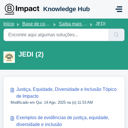
Ir para o conteúdo principal
Knowledge Hub
Início
Base de conhecimento
Saiba mais sobre as Normas V2 da B Lab
JEDI
JEDI (2)
Justiça, Equidade, Diversidade e Inclusão Tópico
de Impacto
Modificado em Qui, 14 Ago, 2025 na (o) 11:53 AM
Exemplos de evidências de justiça, equidade,
diversidade e inclusão