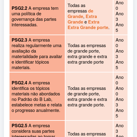
Ano
Todas as
A empresa tem
0
PSG2.2
empresas
de
uma política de
Ano
,
Grande
Extra
governança das partes
3
e
Grande
Extra
interessadas.
Ano
.
Extra Grande porte
5
A empresa
Ano
PSG2.3
realiza regularmente uma
Todas as empresas
0
avaliação da
de grande porte,
Ano
materialidade para avaliar
extra grande e extra
3
e identificar tópicos
extra grande porte
Ano
materiais.
5
Ano
A empresa
0
PSG2.4
identifica os tópicos
Todas as empresas
Ano
materiais não abordados
de grande porte,
0
no Padrão do B Lab,
extra grande e extra
Ano
estabelece metas e relata
extra grande porte.
3
o progresso anualmente.
Ano
5
A empresa
Ano
PSG2.5
considera suas partes
3
Todas as empresas
interessadas ao tomar
Ano