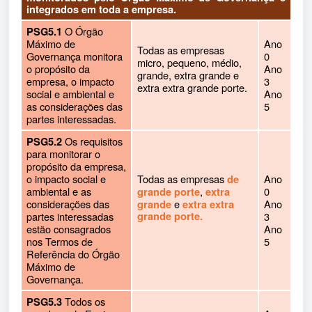
integrados em toda a empresa.
O Órgão
PSG5.1
Máximo de
Ano
Todas as empresas
Governança monitora
0
micro, pequeno, médio,
o propósito da
Ano
grande, extra grande e
empresa, o impacto
3
extra extra grande porte.
social e ambiental e
Ano
as considerações das
5
partes interessadas.
Os requisitos
PSG5.2
para monitorar o
propósito da empresa,
o impacto social e
Todas as empresas
Ano
de
ambiental e as
,
0
grande porte
extra
considerações das
e
Ano
grande
extra extra
partes interessadas
grande porte.
3
estão consagrados
Ano
nos Termos de
5
Referência do Órgão
Máximo de
Governança.
Todos os
PSG5.3