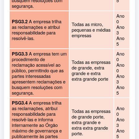
busquem resoluções com
5
segurança.
Ano
A empresa trilha
0
PSG3.2
Todas as micro,
as reclamações e atribui
Ano
pequenas e médias
responsabilidade para
3
empresas
resolvê-las.
Ano
5
A empresa tem um
Ano
PSG3.3
procedimento de
0
Todas as empresas
reclamação acessível ao
Ano
de grande, extra
público, permitindo que as
0
grande e extra
partes interessadas
Ano
extra grande porte
apresentem reclamações e
3
busquem resoluções com
Ano
segurança.
5
A empresa trilha
PSG3.4
as reclamações, atribui
Ano
Todas as empresas
responsabilidade para
0
de grande porte,
resolvê-las e informa
Ano
extra grande e
internamente ao Órgão
3
extra extra grande
máximo de governança e
Ano
porte.
publicamente às partes
5