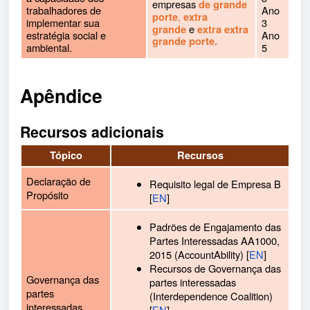
empresas
de grande
trabalhadores de
Ano
,
porte
extra
implementar sua
3
e
grande
extra extra
estratégia social e
Ano
grande porte.
ambiental.
5
Apêndice
Recursos adicionais
Tópico
Recursos
Declaração de
Requisito legal de Empresa B
Propósito
[
EN
]
Padrões de Engajamento das
Partes Interessadas AA1000,
2015 (AccountAbility) [
EN
]
Recursos de Governança das
Governança das
partes interessadas
partes
(Interdependence Coalition)
interessadas
[
EN
]