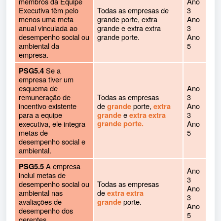
membros da Equipe
Ano
Executiva têm pelo
Todas as empresas de
3
menos uma meta
grande porte, extra
Ano
anual vinculada ao
grande e extra extra
3
desempenho social ou
grande porte.
Ano
ambiental da
5
empresa.
Se a
PSG5.4
empresa tiver um
esquema de
Ano
remuneração de
Todas as empresas
3
incentivo existente
de
porte,
Ano
grande
extra
para a equipe
e
3
grande
extra extra
executiva, ele integra
grande porte.
Ano
metas de
5
desempenho social e
ambiental.
A empresa
PSG5.5
Ano
inclui metas de
3
desempenho social ou
Todas as empresas
Ano
ambiental nas
de
extra extra
3
avaliações de
porte.
grande
Ano
desempenho dos
5
gerentes.