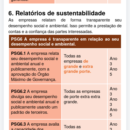
6. Relatórios de sustentabilidade
As empresas relatam de forma transparente seu
desempenho social e ambiental. Isso permite a prestação de
contas e a confiança das partes interessadas.
PSG6 A empresa é transparente em relação ao seu
desempenho social e ambiental.
A empresa relata
PSG6.1
Todas as
seu desempenho social e
Ano
empresas
de
ambiental anual e
3
e
grande
extra
publicamente, com a
Ano
grande porte.
aprovação do Órgão
5
Máximo de Governança.
Ano
A empresa
Todas as empresas
PSG6.2
3
divulga seu desempenho
de porte extra extra
Ano
social e ambiental anual e
grande.
3
publicamente usando um
Ano
padrão de terceiros.
5
A empresa avalia
Ano
PSG6.3
Todas as
a capacidade dos
3