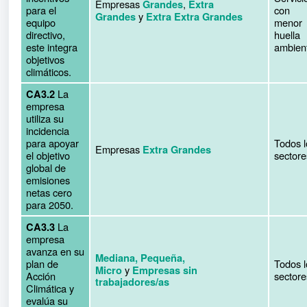
Empresas
,
Grandes
Extra
para el
con
y
Grandes
Extra Extra Grandes
equipo
menor
directivo,
huella
este integra
ambient
objetivos
climáticos.
La
CA3.2
empresa
utiliza su
incidencia
para apoyar
Todos l
Empresas
Extra Grandes
el objetivo
sectore
global de
emisiones
netas cero
para 2050.
La
CA3.3
empresa
avanza en su
Mediana, Pequeña,
plan de
Todos l
y
Micro
Empresas sin
Acción
sectore
trabajadores/as
Climática y
evalúa su