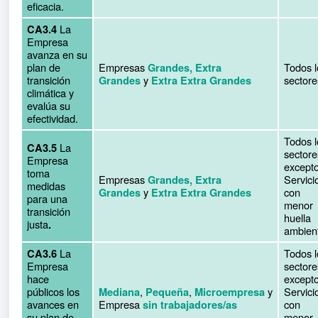
eficacia.
La
CA3.4
Empresa
avanza en su
plan de
Empresas
Todos l
Grandes, Extra
transición
y
sectore
Grandes
Extra Extra Grandes
climática y
evalúa su
efectividad.
Todos l
La
CA3.5
sectore
Empresa
except
toma
Empresas
Servici
Grandes, Extra
medidas
y
con
Grandes
Extra Extra Grandes
para una
menor
transición
huella
justa
.
ambient
La
Todos l
CA3.6
Empresa
sectore
hace
except
públicos los
,
,
y
Servici
Mediana
Pequeña
Microempresa
avances en
Empresa
con
sin trabajadores/as
su plan de
menor