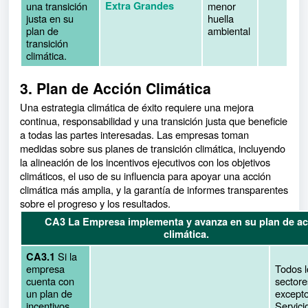
una transición
Extra Grandes
menor
justa en su
huella
plan de
ambiental
transición
climática.
3. Plan de Acción Climática
Una estrategia climática de éxito requiere una mejora
continua, responsabilidad y una transición justa que beneficie
a todas las partes interesadas. Las empresas toman
medidas sobre sus planes de transición climática, incluyendo
la alineación de los incentivos ejecutivos con los objetivos
climáticos, el uso de su influencia para apoyar una acción
climática más amplia, y la garantía de informes transparentes
sobre el progreso y los resultados.
CA3 La Empresa implementa y avanza en su plan de ac
climática.
Si la
CA3.1
empresa
Todos l
cuenta con
sectore
un plan de
except
incentivos
Servici