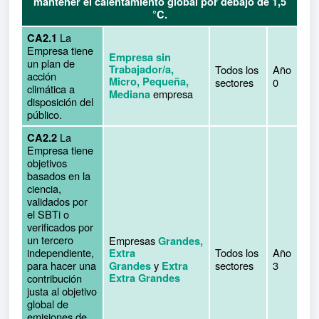
mantener el calentamiento global por debajo de 1,5
°C.
La
CA2.1
Empresa tiene
Empresa sin
un plan de
Trabajador/a,
Todos los
Año
acción
Micro, Pequeña,
sectores
0
climática a
empresa
Mediana
disposición del
público.
La
CA2.2
Empresa tiene
objetivos
basados en la
ciencia,
validados por
el SBTi o
verificados por
un tercero
Empresas
Grandes,
independiente,
Todos los
Año
Extra
para hacer una
y
sectores
3
Grandes
Extra
contribución
Extra Grandes
justa al objetivo
global de
emisiones de