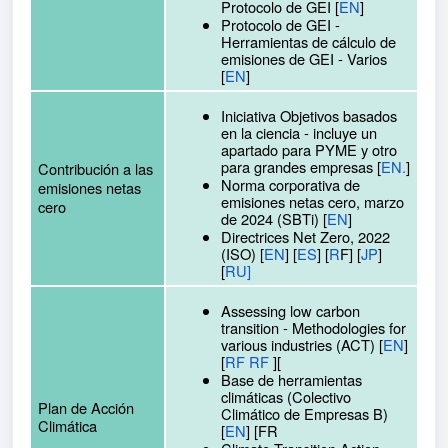
Protocolo de GEI [
EN
]
Protocolo de GEI -
Herramientas de cálculo de
emisiones de GEI - Varios
[
EN
]
Iniciativa Objetivos basados
en la ciencia - incluye un
apartado para PYME y otro
para grandes empresas [
EN.
]
Contribución a las
Norma corporativa de
emisiones netas
emisiones netas cero, marzo
cero
de 2024 (SBTi) [
EN
]
Directrices Net Zero, 2022
(ISO) [
EN
] [
ES
] [
R
F] [
JP
]
[
RU]
Assessing low carbon
transition - Methodologies for
various industries (ACT) [
EN
]
[
RF RF
][
Base de herramientas
climáticas (Colectivo
Plan de Acción
Climático de Empresas B)
Climática
[
EN
] [FR