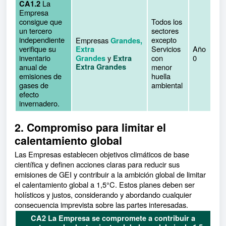
La
CA1.2
Empresa
consigue que
Todos los
un tercero
sectores
independiente
excepto
Empresas
Grandes,
verifique su
Servicios
Año
Extra
inventario
y
con
0
Grandes
Extra
anual de
Extra Grandes
menor
emisiones de
huella
gases de
ambiental
efecto
invernadero.
2. Compromiso para limitar el
calentamiento global
Las Empresas establecen objetivos climáticos de base
científica y definen acciones claras para reducir sus
emisiones de GEI y contribuir a la ambición global de limitar
el calentamiento global a 1,5°C. Estos planes deben ser
holísticos y justos, considerando y abordando cualquier
consecuencia imprevista sobre las partes interesadas.
CA2 La Empresa se compromete a contribuir a