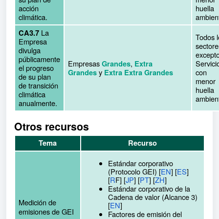
acción
huella
climática.
ambient
La
CA3.7
Todos l
Empresa
sectore
divulga
except
públicamente
Empresas
,
Servici
Grandes
Extra
el progreso
y
con
Grandes
Extra Extra Grandes
de su plan
menor
de transición
huella
climática
ambient
anualmente.
Otros recursos
Tema
Recurso
Estándar corporativo
(Protocolo GEI) [
EN
] [
ES
]
[
R
F] [
JP
] [
PT
] [
ZH
]
Estándar corporativo de la
Cadena de valor (Alcance 3)
Medición de
[
EN
]
emisiones de GEI
Factores de emisión del