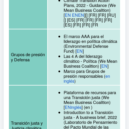
Climate Transition Action
Plans, 2022 - Guidance (We
Mean Business Coalition)
[
EN ENEN
][] [FR] [FR] [RU]
[] [ES] [FR] [FR] [FR] [FR]
[ES] [FR] [FR] [FR
El marco AAA para el
liderazgo en política climática
(Environmental Defense
Fund) [
EN
]
Grupos de presión
Las 4 A del liderazgo
y Defensa
climático - Política (We Mean
Business Coalition) [
EN
]
Marco para Grupos de
presión responsables (
en
inglés
)
Plataforma de recursos para
una Transición justa (We
Mean Business Coalition)
[
ENinglés
] (en )
Introduction to a Transición
justa - A business brief, 2022
(Laboratorio de Pensamiento
Transición justa y
del Pacto Mundial de las
Justicia climática