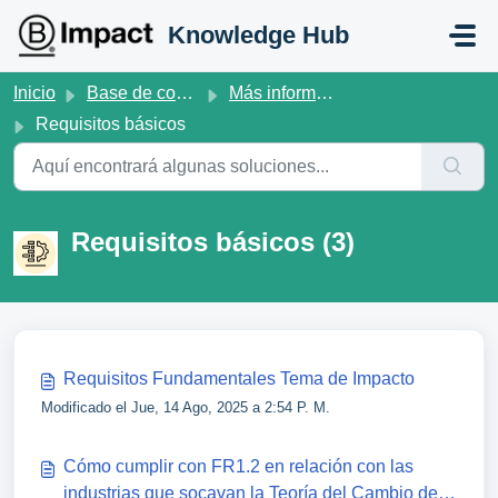
Saltar al contenido principal
Knowledge Hub
Inicio
Base de conocimientos
Más información sobre las Normas V2 de B Lab
Requisitos básicos
Requisitos básicos (3)
Requisitos Fundamentales Tema de Impacto
Modificado el Jue, 14 Ago, 2025 a 2:54 P. M.
Cómo cumplir con FR1.2 en relación con las
industrias que socavan la Teoría del Cambio de B